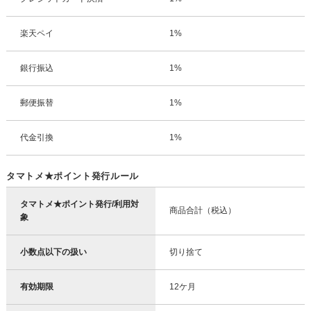
楽天ペイ
1%
銀行振込
1%
郵便振替
1%
代金引換
1%
タマトメ★ポイント発行ルール
タマトメ★ポイント発行/利用対
商品合計（税込）
象
小数点以下の扱い
切り捨て
有効期限
12ケ月