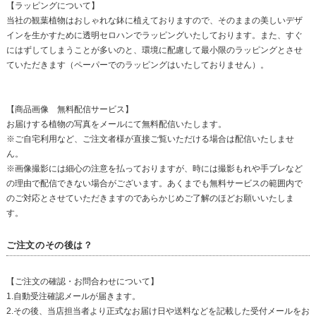
【ラッピングについて】
当社の観葉植物はおしゃれな鉢に植えておりますので、そのままの美しいデザ
インを生かすために透明セロハンでラッピングいたしております。また、すぐ
にはずしてしまうことが多いのと、環境に配慮して最小限のラッピングとさせ
ていただきます（ペーパーでのラッピングはいたしておりません）。
【商品画像 無料配信サービス】
お届けする植物の写真をメールにて無料配信いたします。
※ご自宅利用など、ご注文者様が直接ご覧いただける場合は配信いたしませ
ん。
※画像撮影には細心の注意を払っておりますが、時には撮影もれや手ブレなど
の理由で配信できない場合がございます。あくまでも無料サービスの範囲内で
のご対応とさせていただきますのであらかじめご了解のほどお願いいたしま
す。
ご注文のその後は？
【ご注文の確認・お問合わせについて】
1.自動受注確認メールが届きます。
2.その後、当店担当者より正式なお届け日や送料などを記載した受付メールをお