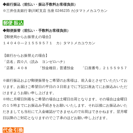
◆銀行振込（前払い・振込手数料お客様負担）
※三井住友銀行 駒川町支店 当座 0246235 カ)タマトメカユウカン
◆郵便振替（前払い・手数料お客様負担）
【郵便局からお振替えの場合】
１４０４０―２１５５９５７１ カ）タマトメカユウカン
【銀行からお振替えの場合】
「店名」四０八（読み ヨンゼロハチ）
「店番」４０８ 「預金種目」普通預金 「口座番号」２１５５９５７
※銀行振込および郵便振替をご希望のお客様は、前入金とさせていただいてお
ります。お届けご希望日の平日の３日前までに下記口座あてにお振込みいただ
けますようお願い申し上げます。
※特に月曜日到着をご希望の場合は土曜日出荷となります。その場合は金曜日
の１５時までにお振込み手続きをお願いいたします。それ以後にお振込みいた
だきましても当社にて入金確認ができませんので出荷はできかねます。翌月曜
日以降のご対応となりますのでご了承のほどお願い申し上げます。