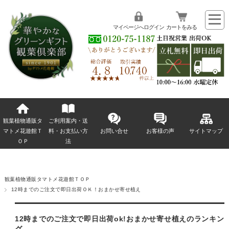
マイページへログイン
カートをみる
観葉植物通販タ
ご利用案内・送
マトメ花遊館Ｔ
料・お支払い方
お問い合せ
お客様の声
サイトマップ
ＯＰ
法
観葉植物通販タマトメ花遊館ＴＯＰ
12時までのご注文で即日出荷ＯＫ！おまかせ寄せ植え
12時までのご注文で即日出荷ok!おまかせ寄せ植えのランキン
グ