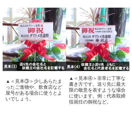
▲＜見本④＞非常に丁寧な
▲＜見本③＞少しあらたま
書き方です。送り先に最大
ったご進物や、飲食店など
限の敬意を表すような場合
屋号がある場合に使うとよ
に使います。例：代表取締
いでしょう。
役就任の御祝など。