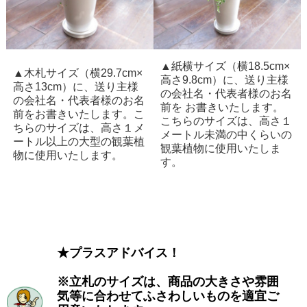
▲紙横サイズ（横18.5cm×
▲木札サイズ（横29.7cm×
高さ9.8cm）に、送り主様
高さ13cm）に、送り主様
の会社名・代表者様のお名
の会社名・代表者様のお名
前を お書きいたします。
前をお書きいたします。こ
こちらのサイズは、高さ１
ちらのサイズは、高さ１メ
メートル未満の中くらいの
ートル以上の大型の観葉植
観葉植物に使用いたしま
物に使用いたします。
す。
★プラスアドバイス！
※立札のサイズは、商品の大きさや雰囲
気等に合わせてふさわしいものを適宜ご