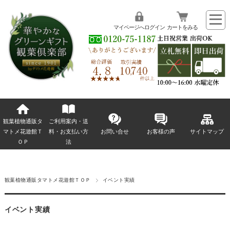
マイページへログイン
カートをみる
観葉植物通販タ
ご利用案内・送
マトメ花遊館Ｔ
料・お支払い方
お問い合せ
お客様の声
サイトマップ
ＯＰ
法
観葉植物通販タマトメ花遊館ＴＯＰ
イベント実績
イベント実績