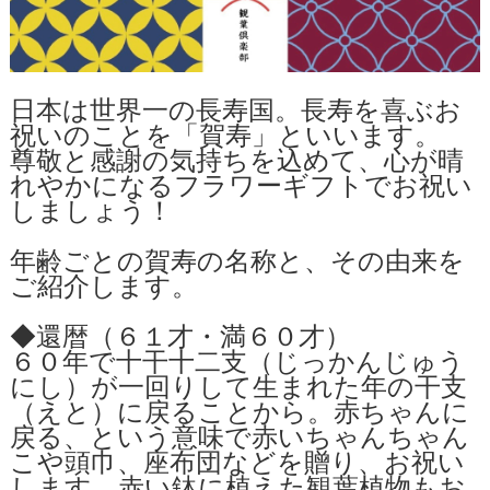
日本は世界一の長寿国。長寿を喜ぶお
祝いのことを「賀寿」といいます。
尊敬と感謝の気持ちを込めて、心が晴
れやかになるフラワーギフトでお祝い
しましょう！
年齢ごとの賀寿の名称と、その由来を
ご紹介します。
◆還暦（６１才・満６０才）
６０年で十干十二支（じっかんじゅう
にし）が一回りして生まれた年の干支
（えと）に戻ることから。赤ちゃんに
戻る、という意味で赤いちゃんちゃん
こや頭巾、座布団などを贈り、お祝い
します。赤い鉢に植えた観葉植物もお