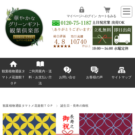
マイページへログイン
カートをみる
観葉植物通販タ
ご利用案内・送
マトメ花遊館Ｔ
料・お支払い方
お問い合せ
お客様の声
サイトマップ
ＯＰ
法
観葉植物通販タマトメ花遊館ＴＯＰ
誕生日・長寿の御祝