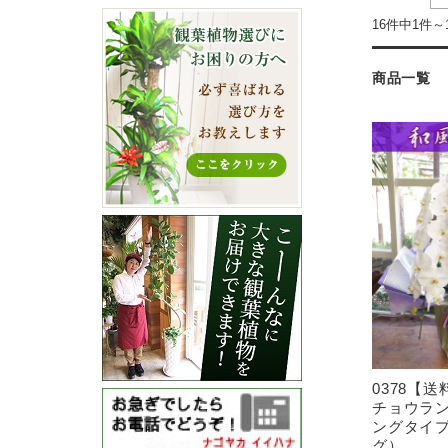
16件中1件～
商品一覧
0378【
チョウラ
ングタイ
グ）