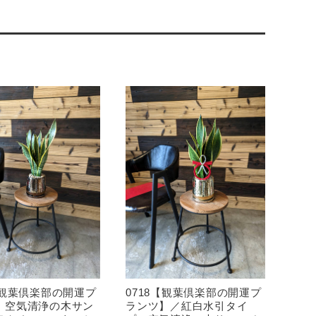
【観葉倶楽部の開運プ
0718【観葉倶楽部の開運プ
】空気清浄の木サン
ランツ】／紅白水引タイ