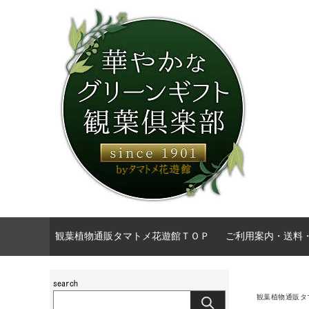
観葉植物通販タマトメ花遊館ＴＯＰ
ご利用案内・送料
観葉植物通販タ