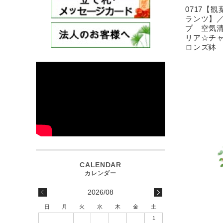
0717【
ランツ】
プ 空気
リア☆チ
ロンズ鉢
2026/08
日
月
火
水
木
金
土
1