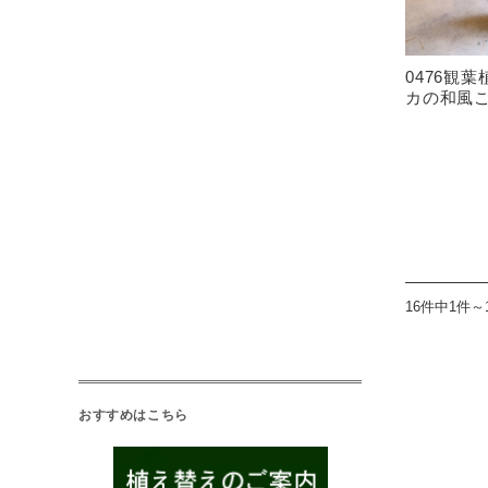
0476観
カの和風
16件中1件～
おすすめはこちら