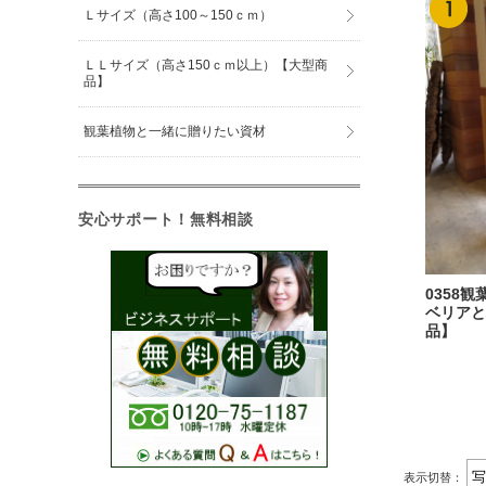
Ｌサイズ（高さ100～150ｃｍ）
ＬＬサイズ（高さ150ｃｍ以上）【大型商
品】
観葉植物と一緒に贈りたい資材
安心サポート！無料相談
0358
ベリアと
品】
表示切替：