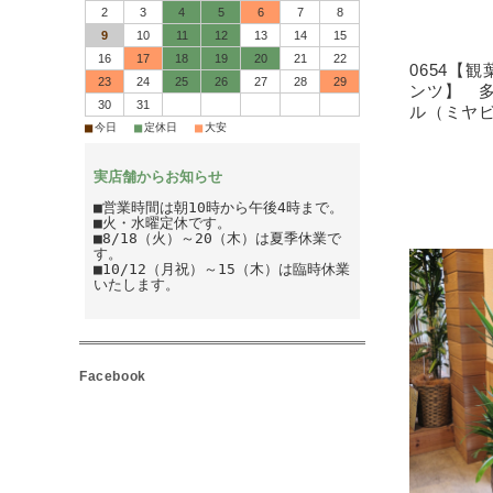
2
3
4
5
6
7
8
9
10
11
12
13
14
15
16
17
18
19
20
21
22
0654【
23
24
25
26
27
28
29
ンツ】 
30
31
ル（ミヤ
■
■
■
今日
定休日
大安
実店舗からお知らせ
■営業時間は朝10時から午後4時まで。
■火・水曜定休です。
■8/18（火）～20（木）は夏季休業で
す。
■10/12（月祝）～15（木）は臨時休業
いたします。
Facebook