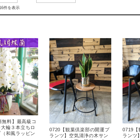
16件を表示
送料無料】最高級コ
ン大輪３本立ちロ
0720【観葉倶楽部の開運プ
0719
プ（和風ラッピン
ランツ】空気清浄の木サン
ランツ