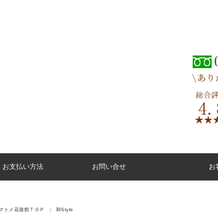
・お支払い方法
お問い合せ
お
マトメ花遊館ＴＯＰ
和Style