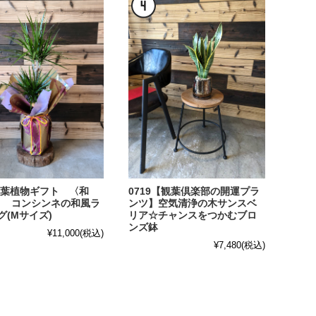
9観葉植物ギフト 〈和
0719【観葉倶楽部の開運プラ
le〉 コンシンネの和風ラ
ンツ】空気清浄の木サンスベ
グ(Mサイズ)
リア☆チャンスをつかむブロ
ンズ鉢
¥11,000
(税込)
¥7,480
(税込)