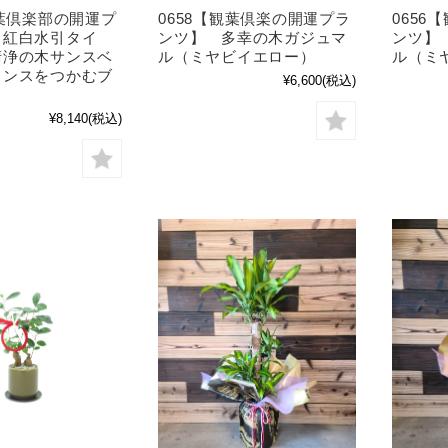
観葉倶楽部の開運プ
0658【観葉倶楽の開運プラ
0656
／紅白水引タイ
ンツ】 多幸の木ガジュマ
ンツ】
清浄の木サンスベ
ル（ミヤビイエロー）
ル（ミ
ャンスをつかむブ
¥6,600
(税込)
¥8,140
(税込)