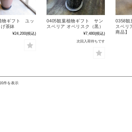
葉植物ギフト ユッ
0405観葉植物ギフト サン
0358
こげ茶鉢
スベリア オベリスク（黒）
スベリ
商品】
¥24,200
(税込)
¥7,480
(税込)
次回入荷待ちです
16件を表示