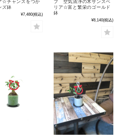
ア☆チャンスをつか
プ 空気清浄の木サンスベ
ンズ鉢
リア☆富と繁栄のゴールド
鉢
¥7,480
(税込)
¥8,140
(税込)