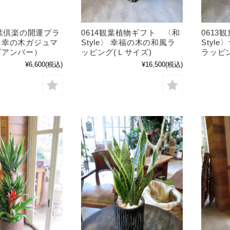
観葉倶楽の開運プラ
0614観葉植物ギフト 〈和
0613
多幸の木ガジュマ
Style〉 幸福の木の和風ラ
Styl
ビアンバー）
ッピング(Ｌサイズ)
ラッピン
¥6,600
(税込)
¥16,500
(税込)