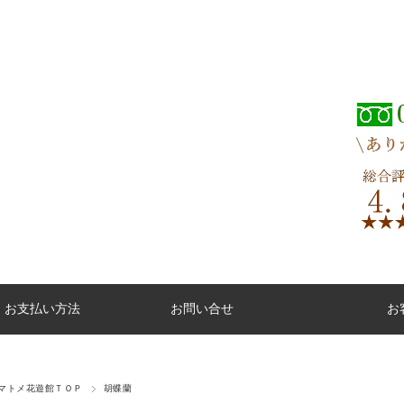
・お支払い方法
お問い合せ
お
マトメ花遊館ＴＯＰ
胡蝶蘭