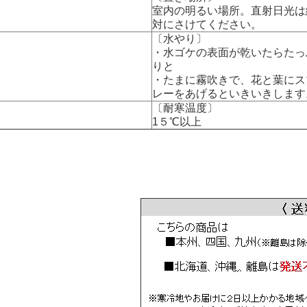
室内の明るい場所。直射日光は
対にさけてください。
〔水やり〕
・水ゴケの表面が乾いたらたっ
りと
・たまに霧吹きで、花と葉にス
レーをあげるといきいきします
〔耐寒温度〕
1５℃以上