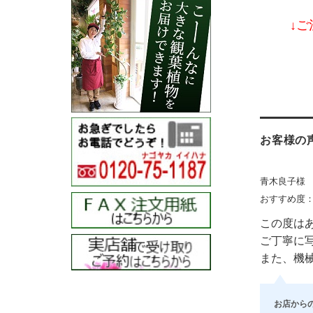
↓ご
お客様の
青木良子様
おすすめ度
この度は
ご丁寧に
また、機
お店から