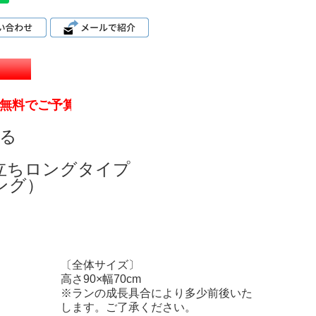
予算ラクラク】
る
立ちロングタイプ
ング）
〔全体サイズ〕
高さ90×幅70cm
※ランの成長具合により多少前後いた
します。ご了承ください。