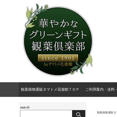
観葉植物通販タマトメ花遊館ＴＯＰ
ご利用案内・送料
観葉植物通販タ