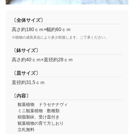
〔全体サイズ〕
高さ約180ｃｍ×幅約60ｃｍ
※植物の成長具合により多少前後します。ご了承ください。
〔鉢サイズ〕
高さ約40ｃｍ×直径約28ｃｍ
〔皿サイズ〕
直径約31.5ｃｍ
〔内容〕
観葉植物 ドラセナナヴィ
ミニ観葉植物 数種類
樹脂製鉢、受け皿付き
観葉植物の育て方しおり
立札無料