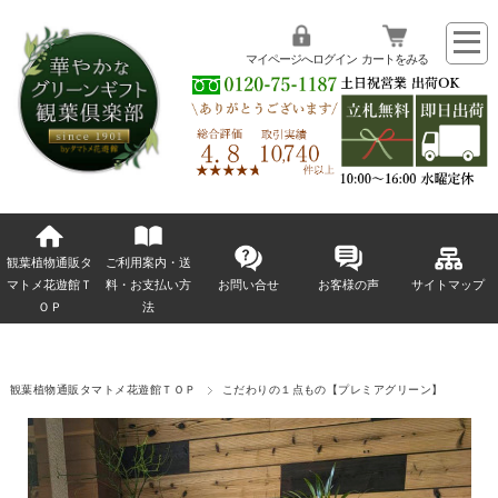
マイページへログイン
カートをみる
観葉植物通販タ
ご利用案内・送
マトメ花遊館Ｔ
料・お支払い方
お問い合せ
お客様の声
サイトマップ
ＯＰ
法
観葉植物通販タマトメ花遊館ＴＯＰ
こだわりの１点もの【プレミアグリーン】