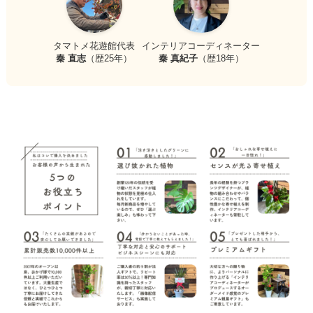
タマトメ花遊館代表
インテリアコーディネーター
秦 直志
（歴25年）
秦 真紀子
（歴18年）