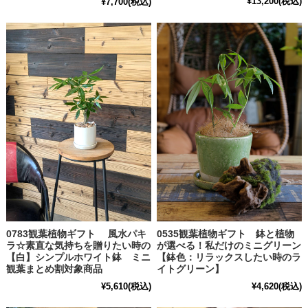
¥13,200
(税込)
¥7,700
(税込)
0783観葉植物ギフト 風水パキ
0535観葉植物ギフト 鉢と植物
ラ☆素直な気持ちを贈りたい時の
が選べる！私だけのミニグリーン
【白】シンプルホワイト鉢 ミニ
【鉢色：リラックスしたい時のラ
観葉まとめ割対象商品
イトグリーン】
¥5,610
(税込)
¥4,620
(税込)