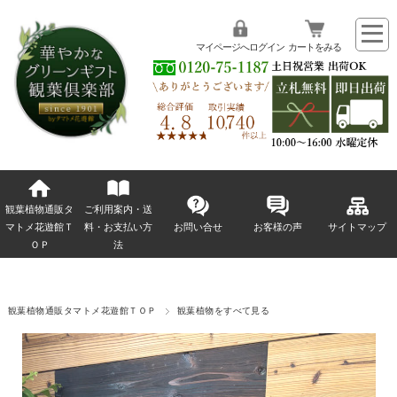
マイページへログイン
カートをみる
観葉植物通販タ
ご利用案内・送
マトメ花遊館Ｔ
料・お支払い方
お問い合せ
お客様の声
サイトマップ
ＯＰ
法
観葉植物通販タマトメ花遊館ＴＯＰ
観葉植物をすべて見る