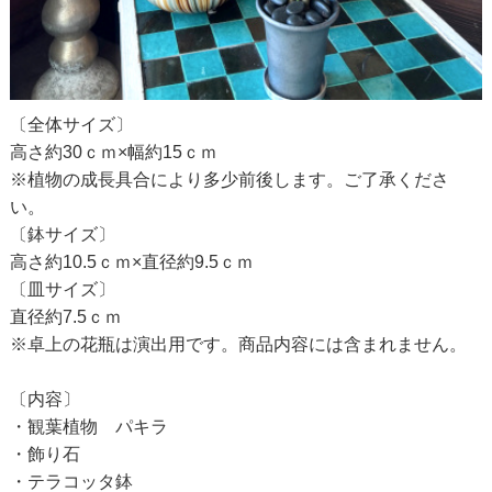
〔全体サイズ〕
高さ約30ｃｍ×幅約15ｃｍ
※植物の成長具合により多少前後します。ご了承くださ
い。
〔鉢サイズ〕
高さ約10.5ｃｍ×直径約9.5ｃｍ
〔皿サイズ〕
直径約7.5ｃｍ
※卓上の花瓶は演出用です。商品内容には含まれません。
〔内容〕
・観葉植物 パキラ
・飾り石
・テラコッタ鉢