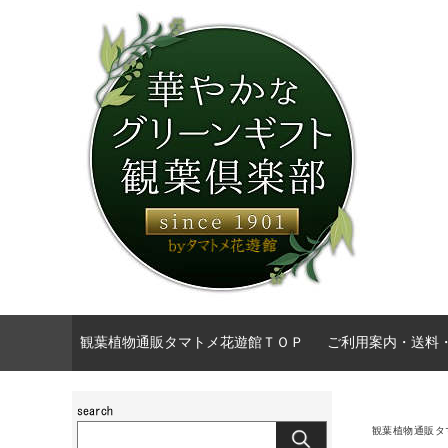
観葉植物通販タマトメ花遊館ＴＯＰ
ご利用案内・送料
観葉植物通販タ