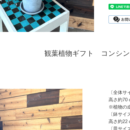
観葉植物ギフト コンシン
〔全体サ
高さ約70
※植物の
〔鉢サイ
高さ約22
〔皿サイ