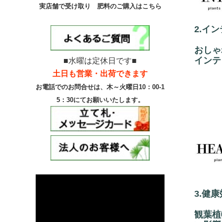
実店舗で受け取り 肥料のご購入はこちら
2.イ
おしゃ
インテ
■水曜は定休日です■
土日も営業・出荷できます
お電話でのお問合せは、
木～火曜日10：00-1
5：30にて
お願いいたします。
3.健
観葉植