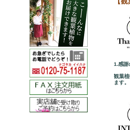
【観
1.感
観葉植
ます。