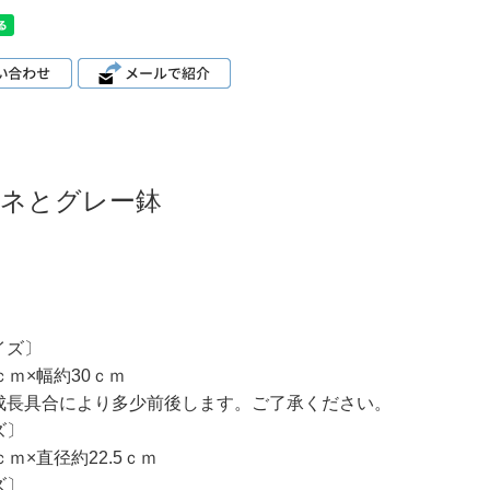
ネとグレー鉢
イズ〕
ｃｍ×幅約30ｃｍ
成長具合により多少前後します。ご了承ください。
ズ〕
ｃｍ×直径約22.5ｃｍ
ズ〕