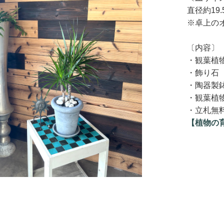
直径約19.
※卓上の
〔内容〕
・観葉植
・飾り石
・陶器製
・観葉植
・立札無
【植物の