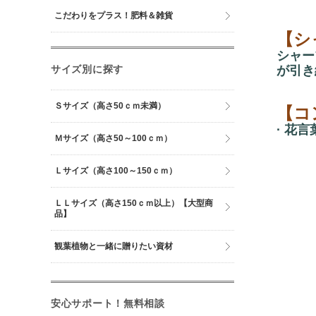
こだわりをプラス！肥料＆雑貨
【シ
シャー
サイズ別に探す
が引き
Ｓサイズ（高さ50ｃｍ未満）
【コ
· 花
Ｍサイズ（高さ50～100ｃｍ）
Ｌサイズ（高さ100～150ｃｍ）
ＬＬサイズ（高さ150ｃｍ以上）【大型商
品】
観葉植物と一緒に贈りたい資材
安心サポート！無料相談