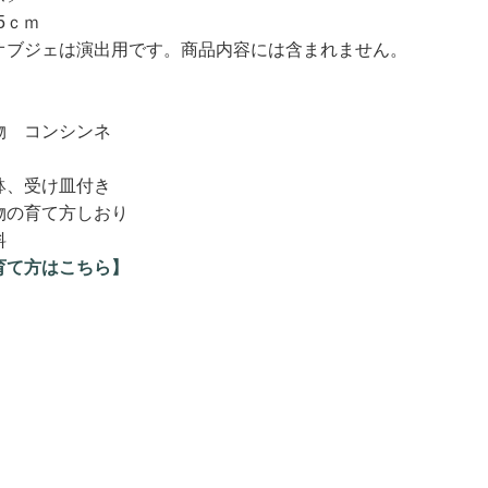
5ｃｍ
オブジェは演出用です。商品内容には含まれません。
物 コンシンネ
鉢、受け皿付き
物の育て方しおり
料
育て方はこちら】