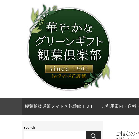
観葉植物通販タマトメ花遊館ＴＯＰ
ご利用案内・送料
ご指定の